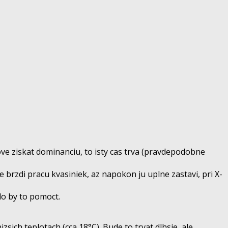
ove ziskat dominanciu, to isty cas trva (pravdepodobne
e brzdi pracu kvasiniek, az napokon ju uplne zastavi, pri X-
lo by to pomoct.
ich teplotach (cca 18°C). Bude to trvat dlhsie, ale