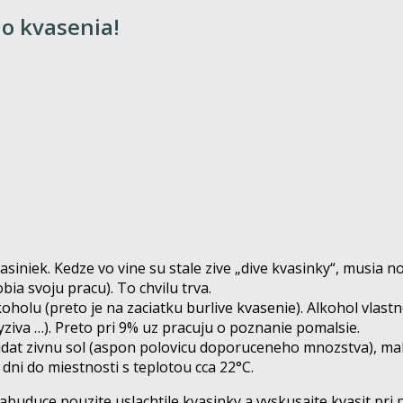
o kvasenia!
siniek. Kedze vo vine su stale zive „dive kvasinky“, musia n
obia svoju pracu). To chvilu trva.
holu (preto je na zaciatku burlive kvasenie). Alkohol vlastn
yziva …). Preto pri 9% uz pracuju o poznanie pomalsie.
pridat zivnu sol (aspon polovicu doporuceneho mnozstva), ma
 dni do miestnosti s teplotou cca 22°C.
uce pouzite uslachtile kvasinky a vyskusajte kvasit pri nizs