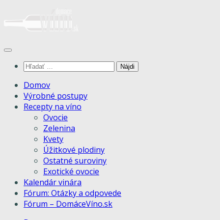
Skip
to
content
Hľadať:
Domov
Výrobné postupy
Recepty na víno
Ovocie
Zelenina
Kvety
Úžitkové plodiny
Ostatné suroviny
Exotické ovocie
Kalendár vinára
Fórum: Otázky a odpovede
Fórum – DomáceVíno.sk