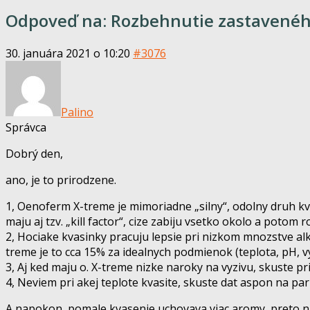
Odpoveď na: Rozbehnutie zastavenéh
30. januára 2021 o 10:20
#3076
Palino
Správca
Dobrý den,
ano, je to prirodzene.
1, Oenoferm X-treme je mimoriadne „silny“, odolny druh kva
maju aj tzv. „kill factor“, cize zabiju vsetko okolo a potom r
2, Hociake kvasinky pracuju lepsie pri nizkom mnozstve alko
treme je to cca 15% za idealnych podmienok (teplota, pH, v
3, Aj ked maju o. X-treme nizke naroky na vyzivu, skuste 
4, Neviem pri akej teplote kvasite, skuste dat aspon na par
A napokon, pomale kvasenie uchovava viac aromy, preto nabud