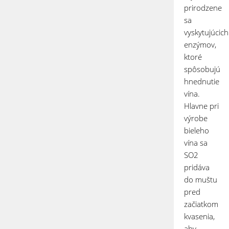
prirodzene
sa
vyskytujúcich
enzýmov,
ktoré
spôsobujú
hnednutie
vína.
Hlavne pri
výrobe
bieleho
vína sa
SO
2
pridáva
do muštu
pred
začiatkom
kvasenia,
aby