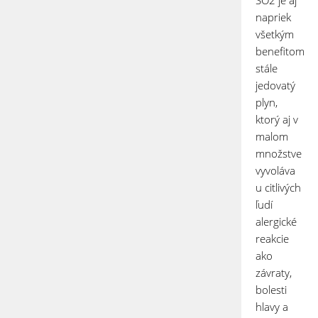
SO
2
je aj
napriek
všetkým
benefitom
stále
jedovatý
plyn,
ktorý aj v
malom
množstve
vyvoláva
u citlivých
ľudí
alergické
reakcie
ako
závraty,
bolesti
hlavy a