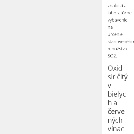
znalosti a
laboratórne
vybavenie
na
určenie
stanoveného
množstva
SO
2
.
Oxid
siričitý
v
bielyc
h a
červe
ných
vínac