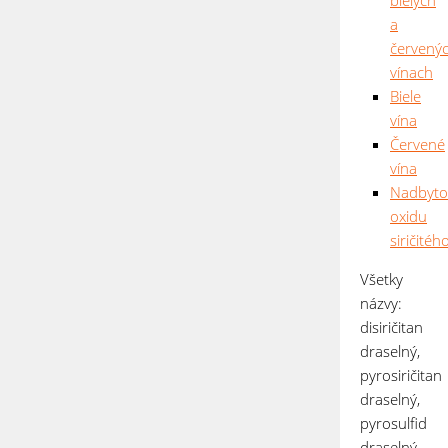
bielych
a
červený
vínach
Biele
vína
Červené
vína
Nadbyto
oxidu
siričitéh
Všetky
názvy:
disiričitan
draselný,
pyrosiričitan
draselný,
pyrosulfid
draselný,