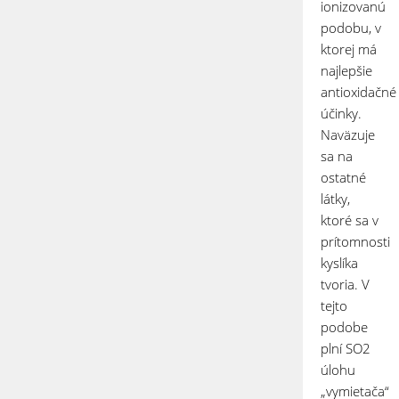
ionizovanú
podobu, v
ktorej má
najlepšie
antioxidačné
účinky.
Naväzuje
sa na
ostatné
látky,
ktoré sa v
prítomnosti
kyslíka
tvoria. V
tejto
podobe
plní SO
2
úlohu
„vymietača“