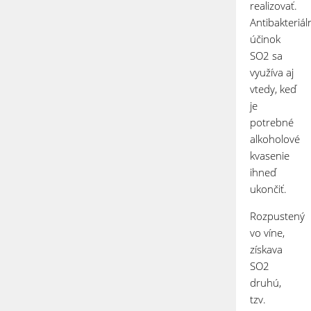
realizovať.
Antibakteriál
účinok
SO
2
sa
využíva aj
vtedy, keď
je
potrebné
alkoholové
kvasenie
ihneď
ukončiť.
Rozpustený
vo víne,
získava
SO
2
druhú,
tzv.