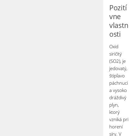
Pozití
vne
vlastn
osti
Oxid
siričitý
(SO
2
), je
jedovatý,
štipľavo
páchnuci
a vysoko
dráždivý
plyn,
ktorý
vzniká pri
horení
síry. V