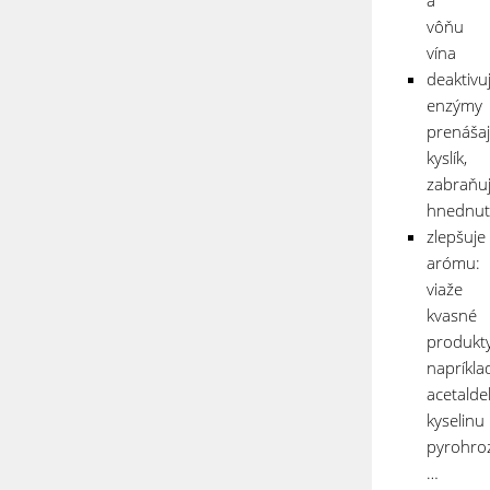
a
vôňu
vína
deaktivu
enzýmy
prenáša
kyslík,
zabraňu
hnednut
zlepšuje
arómu:
viaže
kvasné
produkty
napríkla
acetalde
kyselinu
pyrohro
…