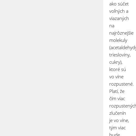
ako súčet
voľných a
viazaných
na
najrôznejšie
molekuly
(acetaldehyd
triesloviny,
cukry),
ktoré sú
vo víne
rozpustené.
Platí, že
čím viac
rozpustenýc
zlučenín
je vo víne,
tým viac
bude