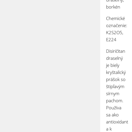
borkén
Chemické
označenie:
K
2
S
2
O
5
,
E224
Disiričitan
draselný
je biely
kryštalický
prášok so
štipľavým
sírnym
pachom.
Používa
sa ako
antioxidant
a k