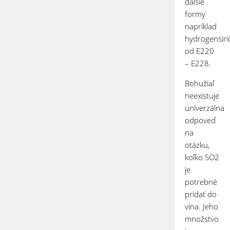
ďalšie
formy
napríklad
hydrogensiri
od E220
– E228.
Bohužiaľ
neexistuje
univerzálna
odpoveď
na
otázku,
koľko SO
2
je
potrebné
pridať do
vína. Jeho
množstvo