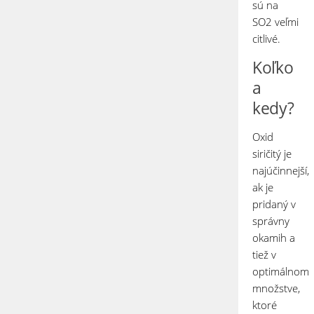
sú na
SO
2
veľmi
citlivé.
Koľko
a
kedy?
Oxid
siričitý je
najúčinnejší,
ak je
pridaný v
správny
okamih a
tiež v
optimálnom
množstve,
ktoré