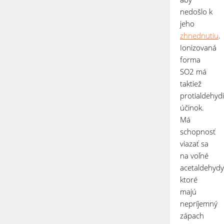
nedošlo k
jeho
zhnednutiu
.
Ionizovaná
forma
SO
2
má
taktiež
protialdehyd
účinok.
Má
schopnosť
viazať sa
na voľné
acetaldehydy
ktoré
majú
nepríjemný
zápach