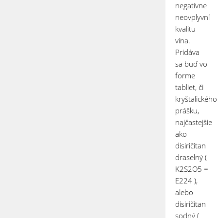
negatívne
neovplyvní
kvalitu
vína.
Pridáva
sa buď vo
forme
tabliet, či
kryštalického
prášku,
najčastejšie
ako
disiričitan
draselný (
K
2
S
2
O
5
=
E224 ),
alebo
disiričitan
sodný (