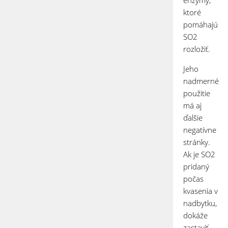
enzýmy,
ktoré
pomáhajú
SO
2
rozložiť.
Jeho
nadmerné
použitie
má aj
ďalšie
negatívne
stránky.
Ak je SO
2
pridaný
počas
kvasenia v
nadbytku,
dokáže
zastaviť