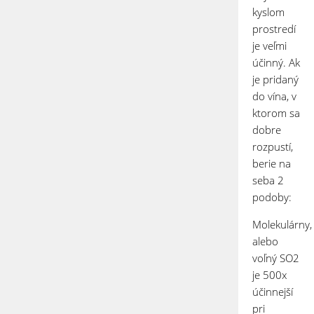
kyslom
prostredí
je veľmi
účinný. Ak
je pridaný
do vína, v
ktorom sa
dobre
rozpustí,
berie na
seba 2
podoby:
Molekulárny,
alebo
voľný SO
2
je 500x
účinnejší
pri