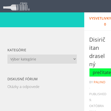
Skip to content
VYSVETLIVKY
0
Disirič
itan
KATEGÓRIE
drasel
Kategórie
ný
DISKUSNÉ FÓRUM
BY
PALINO
Otázky a odpovede
·
PUBLISHED
9.
OKTÓBRA