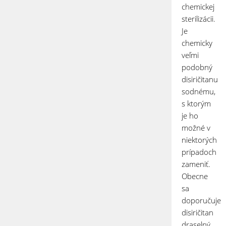
chemickej
sterilizácii.
Je
chemicky
veľmi
podobný
disiričitanu
sodnému,
s ktorým
je ho
možné v
niektorých
prípadoch
zameniť.
Obecne
sa
doporučuje
disiričitan
draselný,