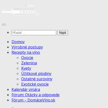
Skip
to
content
Hľadať:
Domov
Výrobné postupy
Recepty na víno
Ovocie
Zelenina
Kvety
Úžitkové plodiny
Ostatné suroviny
Exotické ovocie
Kalendár vinára
Fórum: Otázky a odpovede
Fórum – DomáceVíno.sk