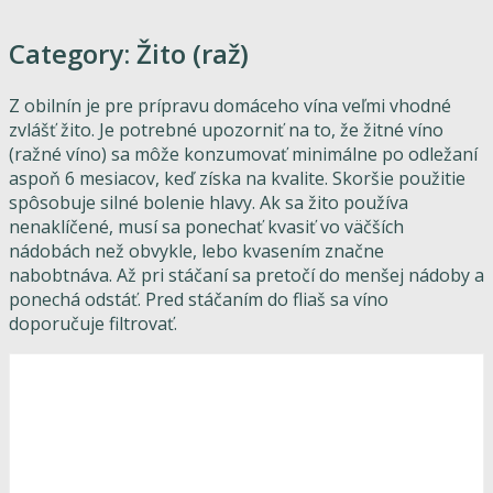
Category:
Žito (raž)
Z obilnín je pre prípravu domáceho vína veľmi vhodné
zvlášť žito. Je potrebné upozorniť na to, že žitné víno
(ražné víno) sa môže konzumovať minimálne po odležaní
aspoň 6 mesiacov, keď získa na kvalite. Skoršie použitie
spôsobuje silné bolenie hlavy. Ak sa žito používa
nenaklíčené, musí sa ponechať kvasiť vo väčších
nádobách než obvykle, lebo kvasením značne
nabobtnáva. Až pri stáčaní sa pretočí do menšej nádoby a
ponechá odstáť. Pred stáčaním do fliaš sa víno
doporučuje filtrovať.