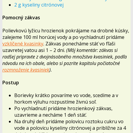
2 g kyseliny citrónovej
Pomocný zákvas
Polievkovú lyžicu hrozienok pokrájame na drobné kúsky,
zalejeme 100 ml horúcej vody a po vychladnutí pridáme
vzklíčené kvasinky
. Zákvas ponecháme stáť vo fľaši
uzavretej vatou asi 1 – 2 dni.
(Môj komentár: zákvas si
radšej pripravte z dvojnásobného množstva kvasiniek, podľa
návodu na ich obale, alebo si pozrite kapitolu počiatočné
rozmnoženie kvasiniek
).
Postup
Borievky krátko povaríme vo vode, scedíme a v
horkom výluhu rozpustíme živnú soľ.
Po vychladnutí pridáme hrozienkový zákvas,
uzavrieme a necháme 1 deň stáť.
Na druhý deň pridáme polovicu roztoku cukru vo
vode a polovicu kyseliny citrónovej a približne za 4