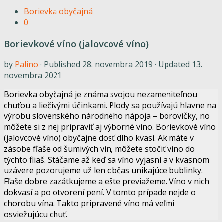
Borievka obyčajná
0
Borievkové víno (jalovcové víno)
by
Palino
· Published
28. novembra 2019
· Updated
13.
novembra 2021
Borievka obyčajná je známa svojou nezameniteľnou
chuťou a liečivými účinkami. Plody sa používajú hlavne na
výrobu slovenského národného nápoja – borovičky, no
môžete si z nej pripraviť aj výborné víno. Borievkové víno
(jalovcové víno) obyčajne dosť dlho kvasí. Ak máte v
zásobe fľaše od šumivých vín, môžete stočiť víno do
týchto fliaš. Stáčame až keď sa víno vyjasní a v kvasnom
uzávere pozorujeme už len občas unikajúce bublinky.
Fľaše dobre zazátkujeme a ešte previažeme. Víno v nich
dokvasí a po otvorení pení. V tomto prípade nejde o
chorobu vína. Takto pripravené víno má veľmi
osviežujúcu chuť.