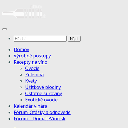
Skip
to
content
Hľadať:
Domov
Výrobné postupy
Recepty na víno
Ovocie
Zelenina
Kvety
Úžitkové plodiny
Ostatné suroviny
Exotické ovocie
Kalendár vinára
Fórum: Otázky a odpovede
Fórum – DomáceVíno.sk