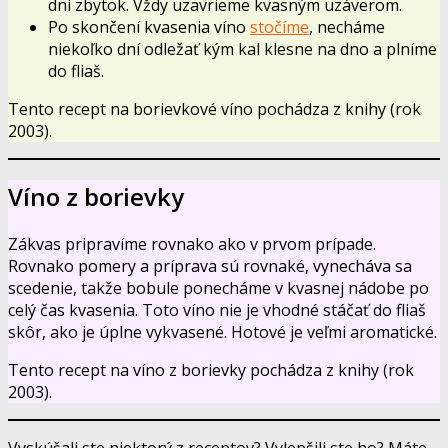
dni zbytok. Vždy uzavrieme kvasným uzáverom.
Po skončení kvasenia víno
stočíme
, necháme
niekoľko dní odležať kým kal klesne na dno a plníme
do fliaš.
Tento recept na borievkové víno pochádza z knihy (rok
2003).
Víno z borievky
Zákvas pripravíme rovnako ako v prvom prípade.
Rovnako pomery a príprava sú rovnaké, vynecháva sa
scedenie, takže bobule ponecháme v kvasnej nádobe po
celý čas kvasenia. Toto víno nie je vhodné stáčať do fliaš
skôr, ako je úplne vykvasené. Hotové je veľmi aromatické.
Tento recept na víno z borievky pochádza z knihy (rok
2003).
Vyskúšali ste niektorý z receptov? Vylepšili ste ho? Máte