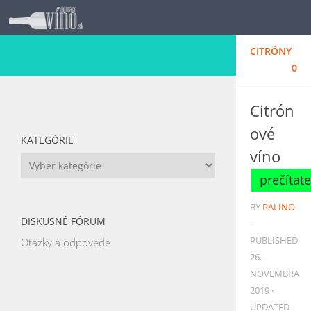
Skip to content
CITRÓNY
0
Citrón
ové
KATEGÓRIE
víno
Kategórie
BY
PALINO
DISKUSNÉ FÓRUM
·
PUBLISHED
Otázky a odpovede
26.
NOVEMBRA
2019
·
UPDATED