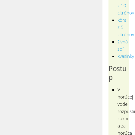
z 10
citrónov
kôra
z 5
citrónov
živná
soľ
kvasinky
Postu
p
V
horúcej
vode
rozpust
cukor
a za
horúca