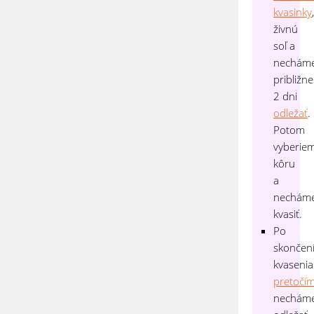
kvasinky
,
živnú
soľ a
nechám
približne
2 dni
odležať
.
Potom
vyberie
kôru
a
nechám
kvasiť.
Po
skončen
kvasenia
pretočí
nechám