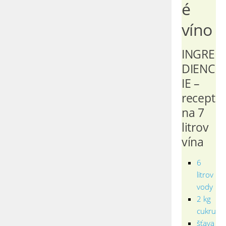
é
víno
INGRE
DIENC
IE –
recept
na 7
litrov
vína
6
litrov
vody
2 kg
cukru
šťava