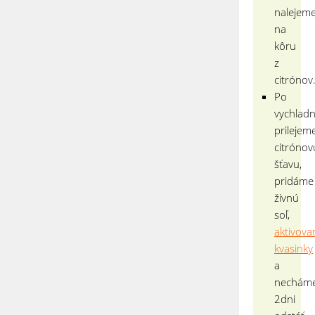
nalejem
na
kôru
z
citrónov
Po
vychladn
prilejem
citrónov
šťavu,
pridáme
živnú
soľ,
aktivova
kvasinky
a
nechám
2dni