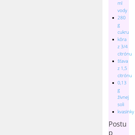
ml
vody
280
g
cukru
kôra
z 3/4
citrónu
šťava
z 1,5
citrónu
0,13
g
živnej
soli
kvasinky
Postu
p