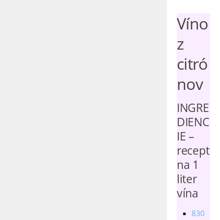
Víno
z
citró
nov
INGRE
DIENC
IE –
recept
na 1
liter
vína
830