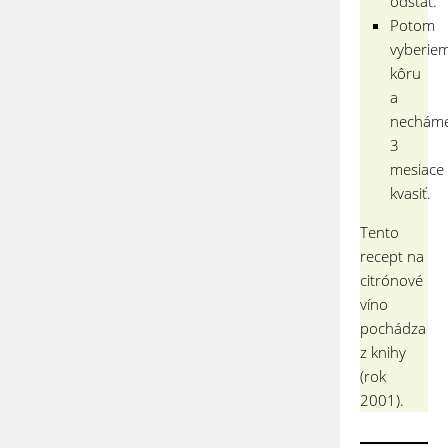
odstáť.
Potom
vyberie
kôru
a
nechám
3
mesiace
kvasiť.
Tento
recept na
citrónové
víno
pochádza
z knihy
(rok
2001).