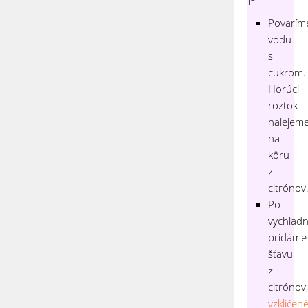
Povarím
vodu
s
cukrom.
Horúci
roztok
nalejem
na
kôru
z
citrónov
Po
vychladn
pridáme
šťavu
z
citrónov,
vzklíčen