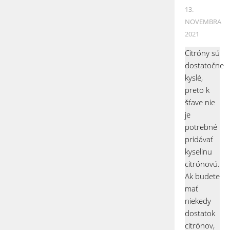
13.
NOVEMBRA
2021
Citróny sú
dostatočne
kyslé,
preto k
šťave nie
je
potrebné
pridávať
kyselinu
citrónovú.
Ak budete
mať
niekedy
dostatok
citrónov,