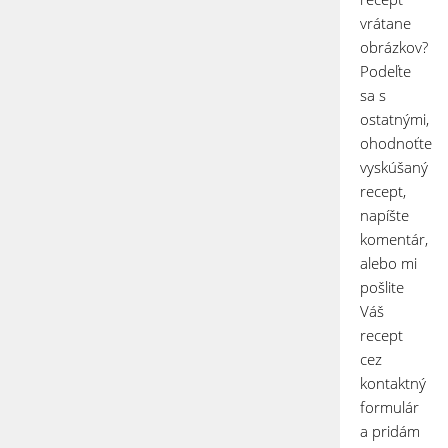
vrátane
obrázkov?
Podeľte
sa s
ostatnými,
ohodnoťte
vyskúšaný
recept,
napíšte
komentár,
alebo mi
pošlite
Váš
recept
cez
kontaktný
formulár
a pridám