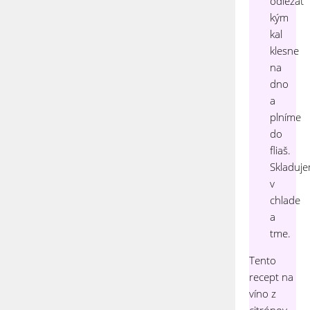
odležať
kým
kal
klesne
na
dno
a
plníme
do
fliaš.
Skladuj
v
chlade
a
tme.
Tento
recept na
víno z