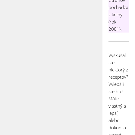
citrónov
pochádza
z knihy
(rok
2001).
Vyskúšali
ste
niektorý z
receptov?
Vylepšili
ste ho?
Máte
vlastný a
lepší,
alebo
dokonca
recept