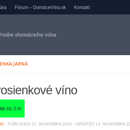
nára
Fórum – DomáceVíno.sk
Kontakt
výrobe domáceho vína
ENKA JARNÁ
osienkové víno
NO
· PUBLISHED
21. NOVEMBRA 2019
· UPDATED
13. NOVEMBRA 2