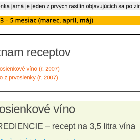
nka jarná je jeden z prvých rastlín objavujúcich sa po z
3 – 5 mesiac (marec, apríl, máj)
nam receptov
osienkové víno (r. 2007)
o z prvosienky (r. 2007)
osienkové víno
EDIENCIE – recept na 3,5 litra vína