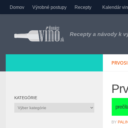
Domov
Výrobné postupy
Recepty
Kalendár vi
Skip to content
Recepty a návody k 
PRVOSI
Prv
KATEGÓRIE
Kategórie
BY
PALI