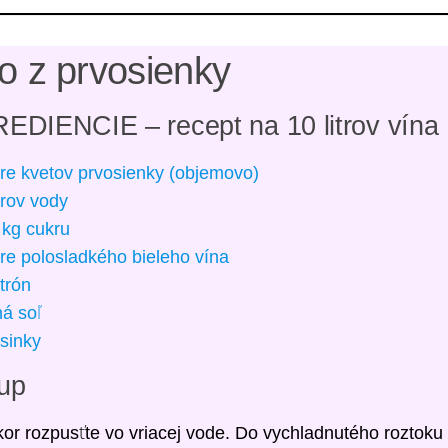
o z prvosienky
EDIENCIE – recept na 10 litrov vína
itre kvetov prvosienky (objemovo)
itrov vody
 kg cukru
itre polosladkého bieleho vína
itrón
ná soľ
sinky
up
or rozpusťte vo vriacej vode. Do vychladnutého roztoku