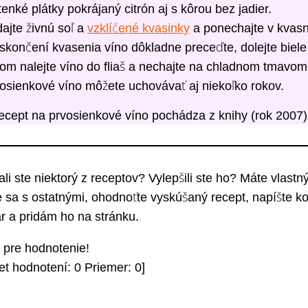
tenké plátky pokrájaný citrón aj s kôrou bez jadier.
dajte živnú soľ a
vzklíčené kvasinky
a ponechajte v kvasn
skončení kvasenia víno dôkladne preceďte, dolejte biele 
om nalejte víno do fliaš a nechajte na chladnom tmavom 
osienkové víno môžete uchovávať aj niekoľko rokov.
ecept na prvosienkové víno pochádza z knihy (rok 2007)
li ste niektorý z receptov? Vylepšili ste ho? Máte vlast
 sa s ostatnými, ohodnoťte vyskúšaný recept, napíšte ko
r a pridám ho na stránku.
e pre hodnotenie!
et hodnotení:
0
Priemer:
0
]