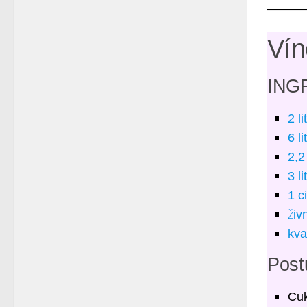
Vín
INGR
2 l
6 l
2,2
3 l
1 c
živ
kva
Post
Cuk