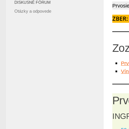
DISKUSNÉ FÓRUM
Prvosie
Otázky a odpovede
ZBER: 
Zoz
Prv
Vín
Prv
INGR