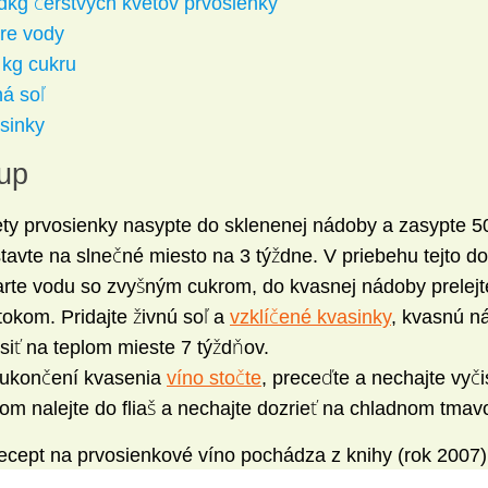
dkg čerstvých kvetov prvosienky
itre vody
 kg cukru
ná soľ
sinky
up
ty prvosienky nasypte do sklenenej nádoby a zasypte 5
tavte na slnečné miesto na 3 týždne. V priebehu tejto do
rte vodu so zvyšným cukrom, do kvasnej nádoby prelejt
tokom. Pridajte živnú soľ a
vzklíčené kvasinky
, kvasnú n
siť na teplom mieste 7 týždňov.
ukončení kvasenia
víno stočte
, preceďte a nechajte vyčis
om nalejte do fliaš a nechajte dozrieť na chladnom tma
ecept na prvosienkové víno pochádza z knihy (rok 2007)