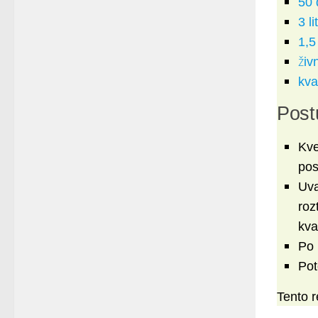
50 
3 l
1,5
živ
kva
Post
Kve
pos
Uva
roz
kva
Po 
Pot
Tento r