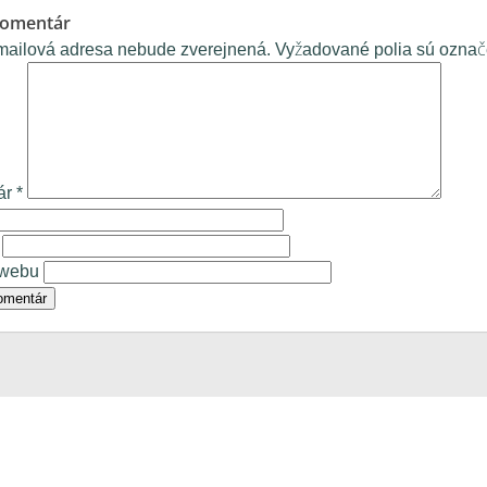
komentár
mailová adresa nebude zverejnená.
Vyžadované polia sú ozna
ár
*
 webu