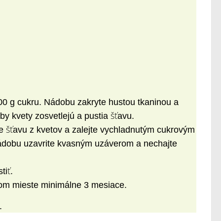
00 g cukru. Nádobu zakryte hustou tkaninou a
by kvety zosvetlejú a pustia šťavu.
e šťavu z kvetov a zalejte vychladnutým cukrovým
ádobu uzavrite kvasným uzáverom a nechajte
tiť.
vom mieste minimálne 3 mesiace.
.