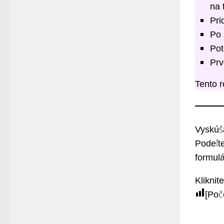
na 
Pri
Po 
Pot
Prv
Tento r
Vyskúša
Podeľte
formulá
Kliknit
[Poč